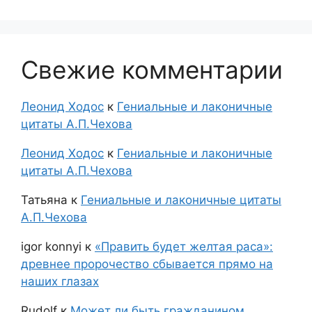
Свежие комментарии
Леонид Ходос
к
Гениальные и лаконичные
цитаты А.П.Чехова
Леонид Ходос
к
Гениальные и лаконичные
цитаты А.П.Чехова
Татьяна
к
Гениальные и лаконичные цитаты
А.П.Чехова
igor konnyi
к
«Править будет желтая раса»:
древнее пророчество сбывается прямо на
наших глазах
Rudolf
к
Может ли быть гражданином