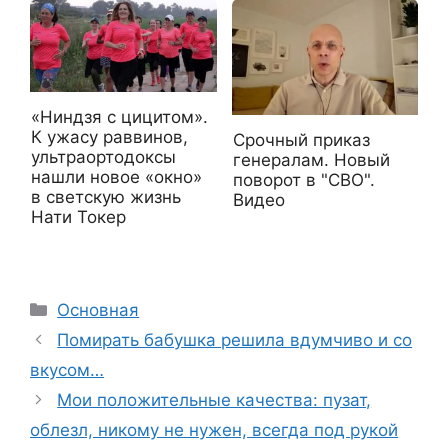
«Ниндзя с цицитом».
К ужасу раввинов,
Срочный приказ
ультраортодоксы
генералам. Новый
нашли новое «окно»
поворот в "СВО".
в светскую жизнь
Видео
Нати Токер
Рубрики
Основная
Помирать бабушка решила вдумчиво и со
вкусом…
Мои положительные качества: пузат,
облезл, никому не нужен, всегда под рукой