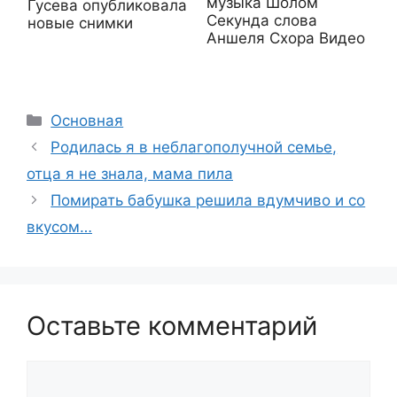
музыка Шолом
Гусева опубликовала
Секунда слова
новые снимки
Аншеля Схора Видео
Рубрики
Основная
Родилась я в неблагополучной семье,
отца я не знала, мама пила
Помирать бабушка решила вдумчиво и со
вкусом…
Оставьте комментарий
Комментарий