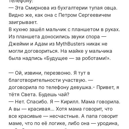
телефону:
— Эта Смирнова из бухгалтерии тупая овца.
Видно же, как она с Петром Сергеевичем
заигрывает.
В кухню зашёл мальчик с планшетом в руках.
Из планшета доносились звуки спора —
Джейми и Адам из MythBusters никак не
могли договориться. На майке у мальчика
была надпись «Будущее — за роботами!».
— Ой, извини, перезвоню. Я тут в
благотворительности участвую. —
договорила по телефону девушка.- Привет, я
тётя Света. Будешь чай?
— Нет. Спасибо. Я — Кирилл. Мама говорила.
А вы — красивая… Хотя мама говорит, что
все красивые — несчастные. А папа говорит
маме, что по её логике, либо она — уродина,