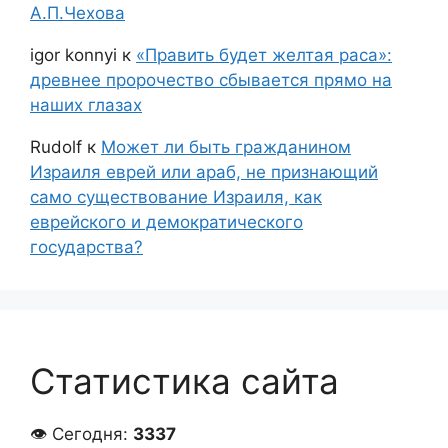
А.П.Чехова
igor konnyi
к
«Править будет желтая раса»:
древнее пророчество сбывается прямо на
наших глазах
Rudolf
к
Может ли быть гражданином
Израиля еврей или араб, не признающий
само существование Израиля, как
еврейского и демократического
государства?
Статистика сайта
👁 Сегодня:
3337