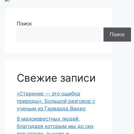
Поиск
Поиск
Свежие записи
«Старение — это ошибка
природы». Большой разговор с
ученым из Гарварда Видео
8 малоизвестных людей,
благодаря которым мы до сих
пор ходим, дышим и