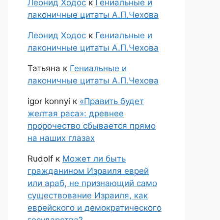
Леонид Ходос
к
Гениальные и
лаконичные цитаты А.П.Чехова
Леонид Ходос
к
Гениальные и
лаконичные цитаты А.П.Чехова
Татьяна
к
Гениальные и
лаконичные цитаты А.П.Чехова
igor konnyi
к
«Править будет
желтая раса»: древнее
пророчество сбывается прямо
на наших глазах
Rudolf
к
Может ли быть
гражданином Израиля еврей
или араб, не признающий само
существование Израиля, как
еврейского и демократического