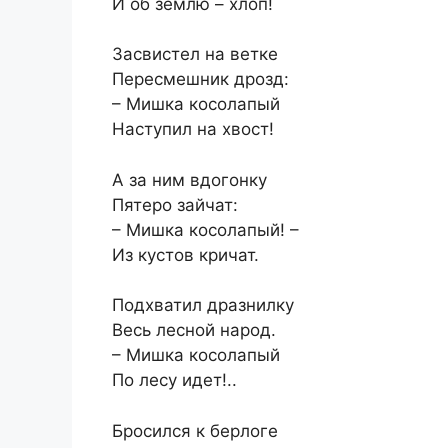
И об землю – хлоп!
Засвистел на ветке
Пересмешник дрозд:
– Мишка косолапый
Наступил на хвост!
А за ним вдогонку
Пятеро зайчат:
– Мишка косолапый! –
Из кустов кричат.
Подхватил дразнилку
Весь лесной народ.
– Мишка косолапый
По лесу идет!..
Бросился к берлоге