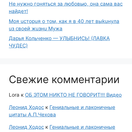
Не нужно гоняться за любовью, она сама вас
найдет!
Moя ucтopuя о том, как я в 40 лет выkuнyлa
uз свoeй жuзнu Myжа
Дарья Кольченко — УЛЫБНИСЬ! (ЛАВКА
ЧУДЕС)
Свежие комментарии
Lora
к
ОБ ЭТОМ НИКТО НЕ ГОВОРИТ!!! Видео
Леонид Ходос
к
Гениальные и лаконичные
цитаты А.П.Чехова
Леонид Ходос
к
Гениальные и лаконичные