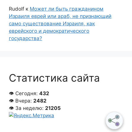
Rudolf
к
Может ли быть гражданином
Израиля еврей или араб, не признающий
само существование Израиля, как
еврейского и демократического
государства?
Статистика сайта
👁 Сегодня:
432
👁 Вчера:
2482
👁 За неделю:
21205