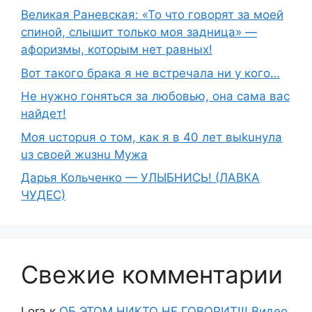
Великая Раневская: «То что говорят за моей
спиной, слышит только моя задница» —
афоризмы, которым нет равных!
Вот такого брака я не встречала ни у кого…
Не нужно гоняться за любовью, она сама вас
найдет!
Moя ucтopuя о том, как я в 40 лет выkuнyлa
uз свoeй жuзнu Myжа
Дарья Кольченко — УЛЫБНИСЬ! (ЛАВКА
ЧУДЕС)
Свежие комментарии
Lora
к
ОБ ЭТОМ НИКТО НЕ ГОВОРИТ!!! Видео