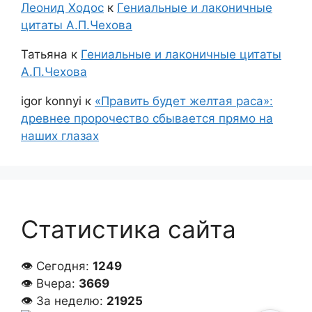
Леонид Ходос
к
Гениальные и лаконичные
цитаты А.П.Чехова
Татьяна
к
Гениальные и лаконичные цитаты
А.П.Чехова
igor konnyi
к
«Править будет желтая раса»:
древнее пророчество сбывается прямо на
наших глазах
Статистика сайта
👁 Сегодня:
1249
👁 Вчера:
3669
👁 За неделю:
21925