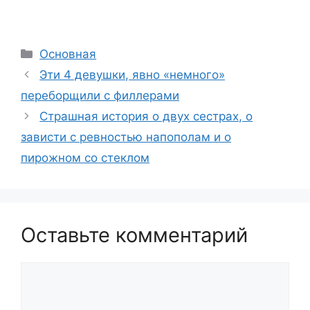
Рубрики
Основная
Эти 4 девушки, явно «немного»
переборщили с филлерами
Страшная история о двух сестрах, о
зависти с ревностью напополам и о
пирожном со стеклом
Оставьте комментарий
Комментарий