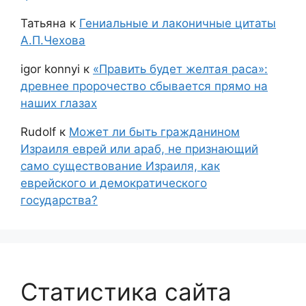
Татьяна
к
Гениальные и лаконичные цитаты
А.П.Чехова
igor konnyi
к
«Править будет желтая раса»:
древнее пророчество сбывается прямо на
наших глазах
Rudolf
к
Может ли быть гражданином
Израиля еврей или араб, не признающий
само существование Израиля, как
еврейского и демократического
государства?
Статистика сайта