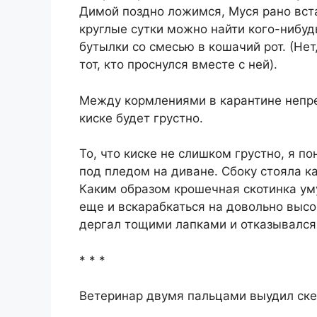
Димой поздно ложимся, Муся рано вста
круглые сутки можно найти кого-нибу
бутылки со смесью в кошачий рот. (Нет,
тот, кто проснулся вместе с ней).
Между кормлениями в карантине непре
киске будет грустно.
То, что киске не слишком грустно, я п
под пледом на диване. Сбоку стояла к
Каким образом крошечная скотинка уму
еще и вскарабкаться на довольно высо
дергал тощими лапками и отказывался
* * *
Ветеринар двумя пальцами выудил скел