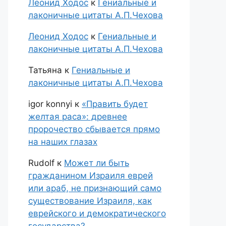
Леонид Ходос
к
Гениальные и
лаконичные цитаты А.П.Чехова
Леонид Ходос
к
Гениальные и
лаконичные цитаты А.П.Чехова
Татьяна
к
Гениальные и
лаконичные цитаты А.П.Чехова
igor konnyi
к
«Править будет
желтая раса»: древнее
пророчество сбывается прямо
на наших глазах
Rudolf
к
Может ли быть
гражданином Израиля еврей
или араб, не признающий само
существование Израиля, как
еврейского и демократического