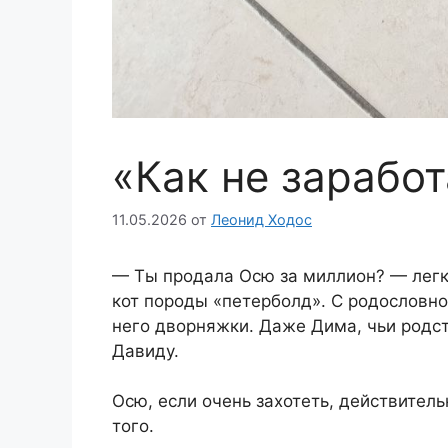
«Как не зарабо
11.05.2026
от
Леонид Ходос
— Ты продала Осю за миллиoн? — легк
кот породы «петерболд». С родословно
него дворняжки. Даже Дима, чьи родст
Давиду.
Осю, если очень захотеть, действител
того.