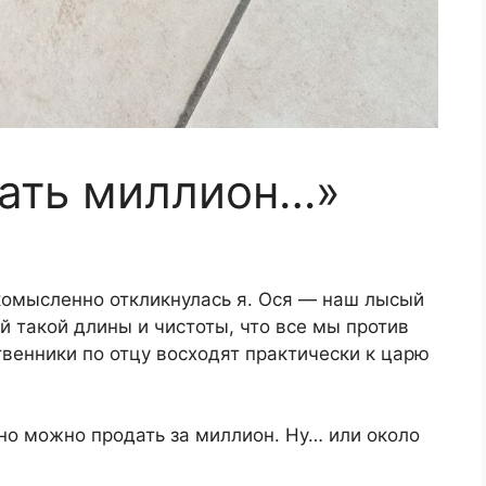
тать миллиoн…»
омысленно откликнулась я. Ося — наш лысый
й такой длины и чистоты, что все мы против
венники по отцу восходят практически к царю
ьно можно продать за миллион. Ну… или около