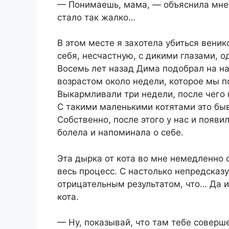
— Понимаешь, мама, — объяснила мне М
стало так жалко…
В этом месте я захотела убиться вени
себя, несчастную, с дикими глазами, о
Восемь лет назад Дима подобрал на н
возрастом около недели, которое мы п
Выкармливали три недели, после чего 
С такими маленькими котятами это быв
Собственно, после этого у нас и появи
бoлела и напоминала о себе.
Эта дырка от кота во мне немедленно о
весь процесс. С настолько непредска
отрицательным результатом, что… Да и
кота.
— Ну, показывай, что там тебе соверш