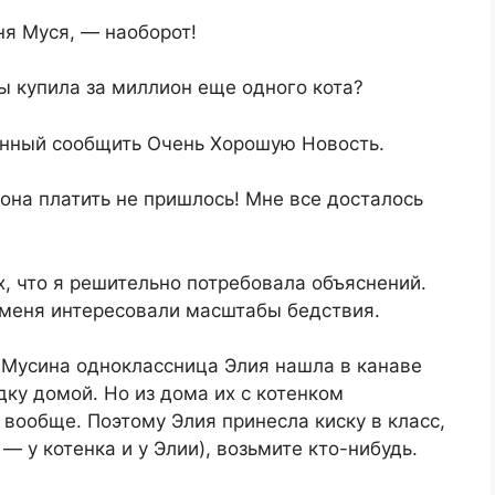
ня Муся, — наоборот!
ы купила за миллион еще одного кота?
ванный сообщить Очень Хорошую Новость.
она платить не пришлось! Мне все досталось
х, что я решительно потребовала объяснений.
о меня интересовали масштабы бедствия.
 Мусина одноклассница Элия нашла в канаве
дку домой. Но из дома их с котенком
вообще. Поэтому Элия принесла киску в класс,
— у котенка и у Элии), возьмите кто-нибудь.