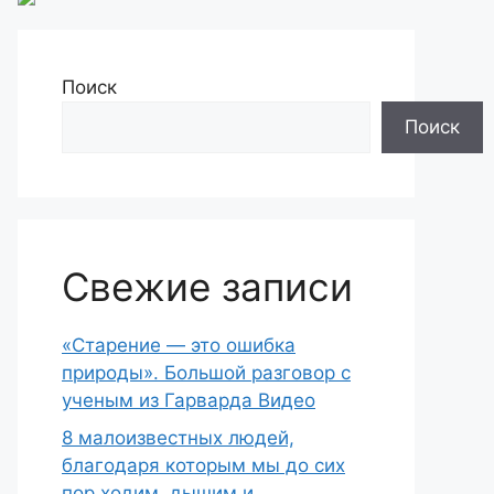
Поиск
Поиск
Свежие записи
«Старение — это ошибка
природы». Большой разговор с
ученым из Гарварда Видео
8 малоизвестных людей,
благодаря которым мы до сих
пор ходим, дышим и