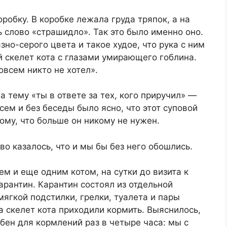
обку. В коробке лежала груда тряпок, а на
ь слово «страшидло». Так это было именно оно.
но-серого цвета и такое худое, что рука с ним
й скелет кота с глазами умирающего гоблина.
овсем никто не хотел».
 тему «ты в ответе за тех, кого приручил» —
ем и без беседы было ясно, что этот суповой
ому, что больше он никому не нужен.
во казалось, что и мы бы без него обошлись.
м и еще одним котом, на сутки до визита к
арантин. Карантин состоял из отдельной
мягкой подстилки, грелки, туалета и пары
 скелет кота приходили кормить. Выяснилось,
бен для кормлений раз в четыре часа: мы с