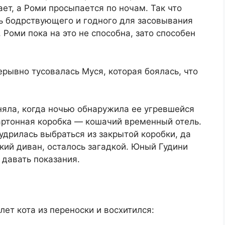
ет, а Роми просыпается по ночам. Так что
дь бодрствующего и годного для засовывания
 Роми пока на это не способна, зато способен
рывно тусовалась Муся, которая боялась, что
оняла, когда ночью обнаружила ее угревшейся
артонная коробка — кошачий временный отель.
дрилась выбраться из закрытой коробки, да
кий диван, осталось загадкой. Юный Гудини
 давать показания.
ет кота из переноски и восхитился: