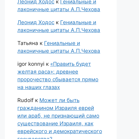
Леонид Ходос
к
Гениальные и
лаконичные цитаты А.П.Чехова
Леонид Ходос
к
Гениальные и
лаконичные цитаты А.П.Чехова
Татьяна
к
Гениальные и
лаконичные цитаты А.П.Чехова
igor konnyi
к
«Править будет
желтая раса»: древнее
пророчество сбывается прямо
на наших глазах
Rudolf
к
Может ли быть
гражданином Израиля еврей
или араб, не признающий само
существование Израиля, как
еврейского и демократического