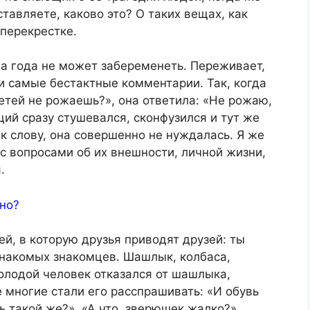
тавляете, каково это? О таких вещах, как
 перекрестке.
ва года не может забеременеть. Переживает,
ти самые бестактные комментарии. Так, когда
детей не рожаешь?», она ответила: «Не рожаю,
ий сразу стушевался, сконфузился и тут же
 к слову, она совершенно не нуждалась. Я же
 с вопросами об их внешности, личной жизни,
.
дно?
й, в которую друзья приводят друзей: ты
езнакомых знакомцев. Шашлык, колбаса,
олодой человек отказался от шашлыка,
е многие стали его расспрашивать: «И обувь
ь такой же?», «А что, зверюшек жалко?»,