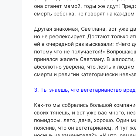
она станет мамой, годы же идут! Предс
смерть ребенка, не говорят на каждом
Другая знакомая, Светлана, вот уже д
но не рефлексирует. Достают только э
ей в очередной раз высказали: «Чего 
потому что не получается!» Вопрошающ
принялся жалеть Светлану. В жалости,
абсолютно уверена, что лезть к людям
смерти и религии категорически нельзя
3. Ты знаешь, что вегетарианство вре
Как-то мы собрались большой компание
своих тянешь, и вот уже вас много, н
помидоры, лето, дача, хорошо. Один м
пояснив, что он вегетарианец. И тут ж
носишь из заменителя?», «И что, ремен