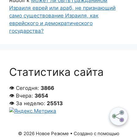
Rudolf
к
Может ли быть гражданином
Израиля еврей или араб, не признающий
само существование Израиля, как
еврейского и демократического
государства?
Статистика сайта
👁 Сегодня:
3866
👁 Вчера:
3654
👁 За неделю:
25513
© 2026 Новое Резюме
• Создано с помощью