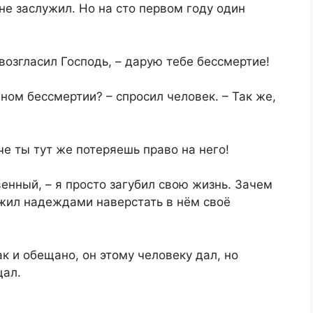
 не заслужил. Но на сто первом году один
возгласил Господь, – дарую тебе бессмертие!
ном бессмертии? – спросил человек. – Так же,
аче ты тут же потеряешь право на него!
твенный, – я просто загубил свою жизнь. Зачем
 жил надеждами наверстать в нём своё
ак и обещано, он этому человеку дал, но
щал.