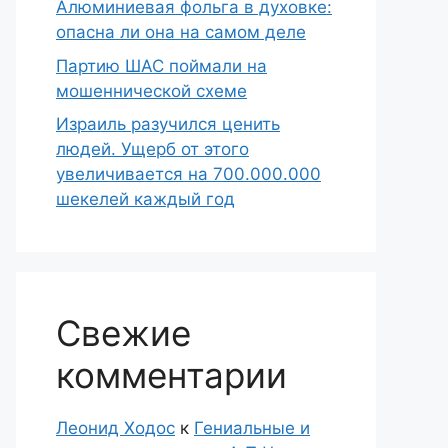
Алюминиевая фольга в духовке:
опасна ли она на самом деле
Партию ШАС поймали на
мошеннической схеме
Израиль разучился ценить
людей. Ущерб от этого
увеличивается на 700.000.000
шекелей каждый год
Свежие
комментарии
Леонид Ходос
к
Гениальные и