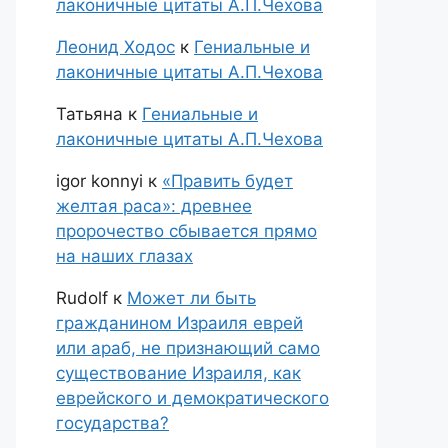
лаконичные цитаты А.П.Чехова
Леонид Ходос
к
Гениальные и
лаконичные цитаты А.П.Чехова
Татьяна
к
Гениальные и
лаконичные цитаты А.П.Чехова
igor konnyi
к
«Править будет
желтая раса»: древнее
пророчество сбывается прямо
на наших глазах
Rudolf
к
Может ли быть
гражданином Израиля еврей
или араб, не признающий само
существование Израиля, как
еврейского и демократического
государства?