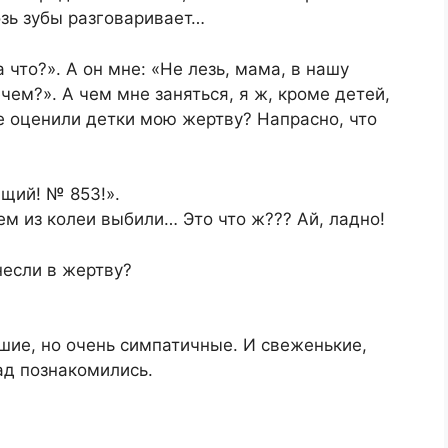
озь зубы разговаривает…
а что?». А он мне: «Не лезь, мама, в нашу
ечем?». А чем мне заняться, я ж, кроме детей,
не оценили детки мою жертву? Напрасно, что
щий! № 853!».
ем из колеи выбили… Это что ж??? Ай, ладно!
несли в жертву?
ьшие, но очень симпатичные. И свеженькие,
ад познакомились.