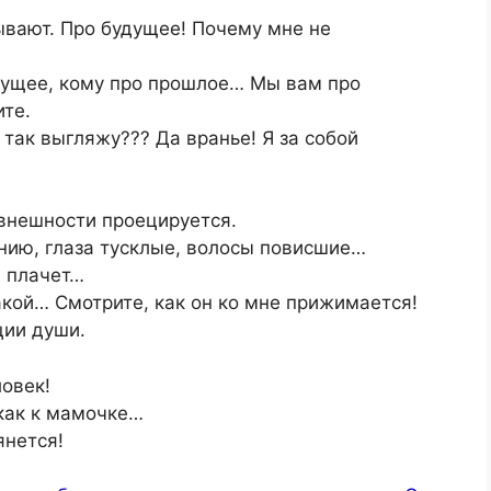
зывают. Про будущее! Почему мне не
удущее, кому про прошлое… Мы вам про
те.
т так выгляжу??? Да вранье! Я за собой
 внешности проецируется.
линию, глаза тусклые, волосы повисшие…
а плачет…
акой… Смотрите, как он ко мне прижимается!
ции души.
ловек!
 как к мамочке…
янется!