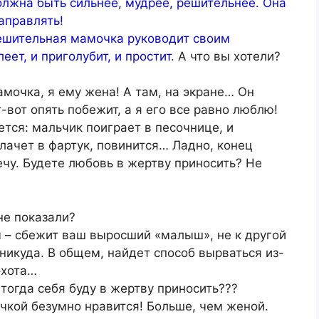
лжна быть сильнее, мудрее, решительнее. Она
аправлять!
 решительная мамочка руководит своим
ет, и приголубит, и простит
. А что вы хотели?
амочка, я ему жена! А там, на экране… Он
т-вот опять побежит, а я его все равно люблю!
ается: мальчик поиграет в песочнице, и
лачет в фартук, повинится… Ладно, конец
чу. Будете любовь в жертву приносить? Не
не показали?
ем – сбежит ваш выросший «малыш», не к другой
 никуда. В общем, найдет способ вырваться из-
охота…
 тогда себя буду в жертву приносить???
чкой безумно нравится! Больше, чем женой.