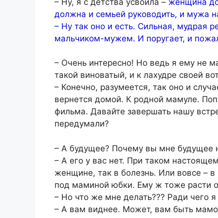
– Ну, я с детства усвоила –
женщина до
должна и семьей руководить, и мужа н
– Ну так оно и есть. Сильная, мудрая
мальчиком-мужем. И поругает, и пожале
– Очень интересно! Но ведь я ему не м
такой виноватый, и к лахудре своей во
– Конечно, разумеется, так оно и случ
вернется домой. К родной мамуле. Поп
фильма. Давайте завершать нашу встре
передумали?
– А будущее? Почему вы мне будущее 
– А его у вас нет. При таком настоящ
женщине, так в болезнь. Или вовсе – в
под маминой юбки. Ему ж тоже расти 
– Но что же мне делать??? Ради чего я
– А вам виднее. Может, вам быть мамо