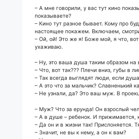
– А мне говорили, у вас тут кино пока
показываете?
– Кино тут разное бывает. Кому про б
настоящее покажем. Включаем, смотри
– Ой, ой! Это же я! Боже мой, я что, во
ухаживаю.
– Ну, это ваша душа таким образом на
– Что, вот так??? Плечи вниз, губы в 
– Так всегда выглядят люди, если душ
– А это что за мальчик? Славненький к
– Не узнали, да? Это ваш муж. В проек
– Муж? Что за ерунда! Он взрослый че
– А в душе – ребенок. И прижимается,
– Да он и в жизни так! Прислоняется. Т
– Значит, не вы к нему, а он к вам?