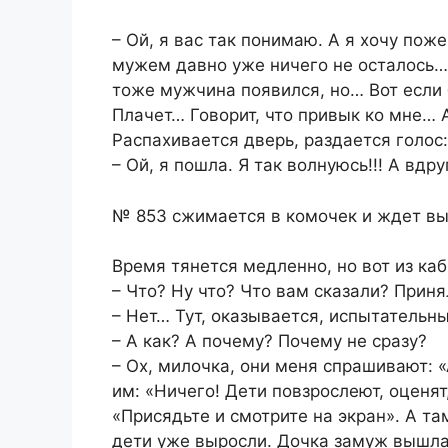
– Ой, я вас так понимаю. А я хочу по
мужем давно уже ничего не осталось…
тоже мужчина появился, но… Вот если 
Плачет… Говорит, что привык ко мне… 
Распахивается дверь, раздается голос:
– Ой, я пошла. Я так волнуюсь!!! А вдр
№ 853 сжимается в комочек и ждет вы
Время тянется медленно, но вот из ка
– Что? Ну что? Что вам сказали? Прин
– Нет… Тут, оказывается, испытательн
– А как? А почему? Почему не сразу?
– Ох, милочка, они меня спрашивают: 
им: «Ничего! Дети повзрослеют, оценят
«Присядьте и смотрите на экран». А та
дети уже выросли. Дочка замуж вышла 