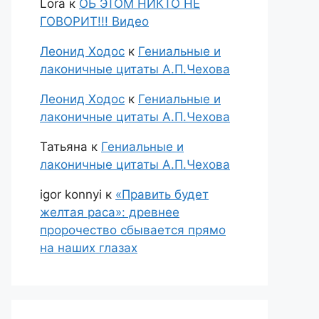
Lora
к
ОБ ЭТОМ НИКТО НЕ
ГОВОРИТ!!! Видео
Леонид Ходос
к
Гениальные и
лаконичные цитаты А.П.Чехова
Леонид Ходос
к
Гениальные и
лаконичные цитаты А.П.Чехова
Татьяна
к
Гениальные и
лаконичные цитаты А.П.Чехова
igor konnyi
к
«Править будет
желтая раса»: древнее
пророчество сбывается прямо
на наших глазах