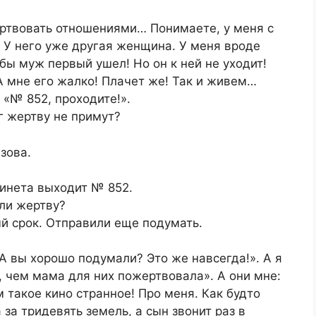
жертвовать отношениями… Понимаете, у меня с
 У него уже другая женщина. У меня вроде
бы муж первый ушел! Но он к ней не уходит!
А мне его жалко! Плачет же! Так и живем…
 «№ 852, проходите!».
уг жертву не примут?
зова.
бинета выходит № 852.
яли жертву?
ый срок. Отправили еще подумать.
«А вы хорошо подумали? Это же навсегда!». А я
, чем мама для них пожертвовала». А они мне:
м такое кино странное! Про меня. Как будто
за тридевять земель, а сын звонит раз в