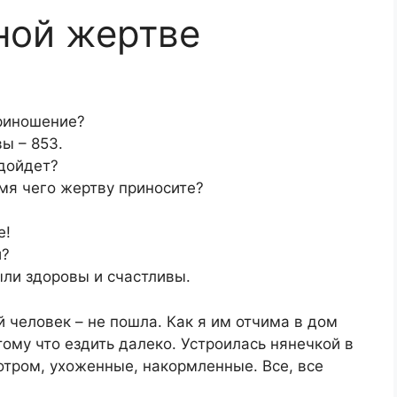
ной жертве
риношение?
вы – 853.
 дойдет?
имя чего жертву приносите?
е!
и?
ыли здоровы и счастливы.
 человек – не пошла. Как я им отчима в дом
ому что ездить далеко. Устроилась нянечкой в
мотром, ухоженные, накормленные. Все, все