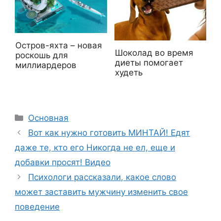
Остров-яхта – новая
Шоколад во время
роскошь для
диеты помогает
миллиардеров
худеть
Рубрики
Основная
Вот как нужно готовить МИНТАЙ! Едят
даже те, кто его Никогда не ел, еще и
добавки просят! Видео
Психологи рассказали, какое слово
может заставить мужчину изменить свое
поведение