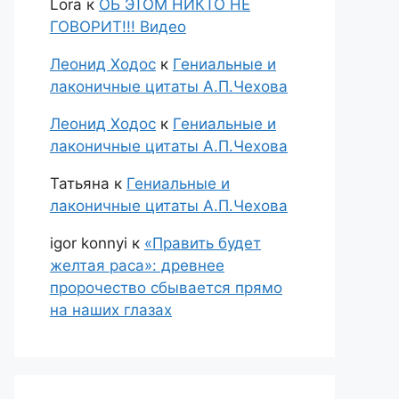
Lora
к
ОБ ЭТОМ НИКТО НЕ
ГОВОРИТ!!! Видео
Леонид Ходос
к
Гениальные и
лаконичные цитаты А.П.Чехова
Леонид Ходос
к
Гениальные и
лаконичные цитаты А.П.Чехова
Татьяна
к
Гениальные и
лаконичные цитаты А.П.Чехова
igor konnyi
к
«Править будет
желтая раса»: древнее
пророчество сбывается прямо
на наших глазах