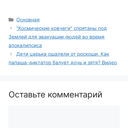
Рубрики
Основная
"Космические ковчеги" спрятаны под
Землей для эвакуации людей во время
апокалипсиса
Дети царька ошалели от роскоши. Как
папаша-диктатор балует дочь и зятя? Видео
Оставьте комментарий
Комментарий