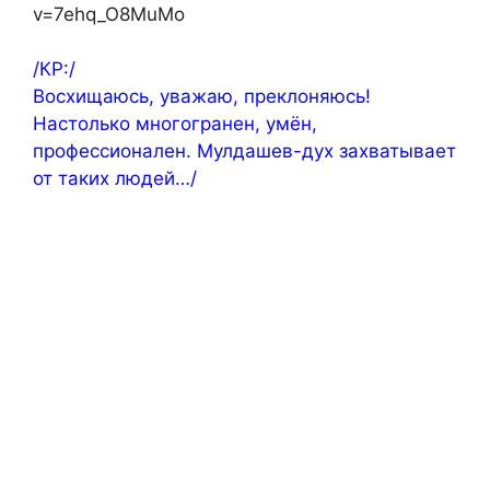
v=7ehq_O8MuMo
/КР:/
Восхищаюсь, уважаю, преклоняюсь!
Настолько многогранен, умён,
профессионален. Мулдашев-дух захватывает
от таких людей…/