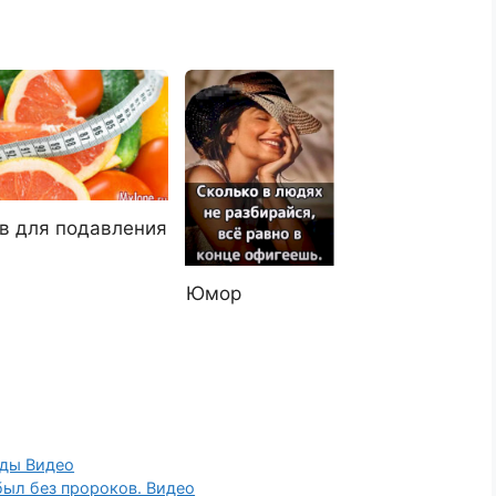
тв для подавления
Юмор
оды Видео
был без пророков. Видео