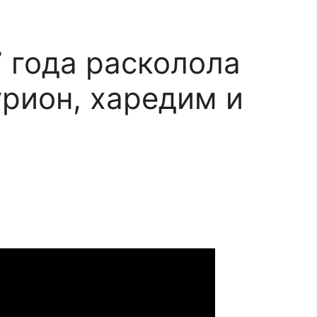
7 года расколола
урион, харедим и