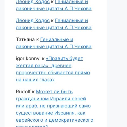
Леонид Ходос
к
Гениальные и
лаконичные цитаты А.П.Чехова
Леонид Ходос
к
Гениальные и
лаконичные цитаты А.П.Чехова
Татьяна
к
Гениальные и
лаконичные цитаты А.П.Чехова
igor konnyi
к
«Править будет
желтая раса»: древнее
пророчество сбывается прямо
на наших глазах
Rudolf
к
Может ли быть
гражданином Израиля еврей
или араб, не признающий само
существование Израиля, как
еврейского и демократического