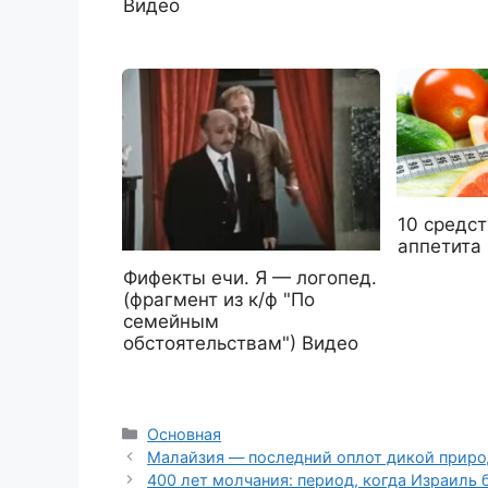
Видео
10 средс
аппетита
Фифекты ечи. Я — логопед.
(фрагмент из к/ф "По
семейным
обстоятельствам") Видео
Рубрики
Основная
Малайзия — последний оплот дикой прир
400 лет молчания: период, когда Израиль 