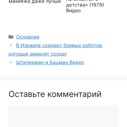
макияжа даже лучше
детства» (1979)
Видео
Рубрики
Основная
В Израиле создают боевых роботов,
которые заменят солдат
Штилерман и Бацман Видео
Оставьте комментарий
Комментарий