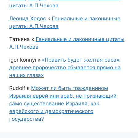
цитаты А.П.Чехова
Леонид Ходос
к
Гениальные и лаконичные
цитаты А.П.Чехова
Татьяна
к
Гениальные и лаконичные цитаты
А.П.Чехова
igor konnyi
к
«Править будет желтая раса»:
древнее пророчество сбывается прямо на
наших глазах
Rudolf
к
Может ли быть гражданином
Израиля еврей или араб, не признающий
само существование Израиля, как
еврейского и демократического
государства?