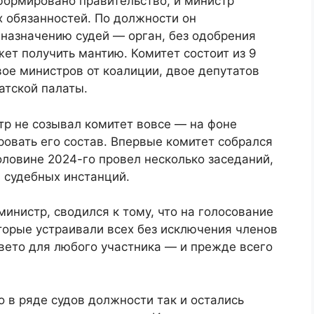
формировано правительство, и министр
 обязанностей. По должности он
 назначению судей — орган, без одобрения
жет получить мантию. Комитет состоит из 9
вое министров от коалиции, двое депутатов
атской палаты.
тр не созывал комитет вовсе — на фоне
овать его состав. Впервые комитет собрался
оловине 2024-го провел несколько заседаний,
й судебных инстанций.
инистр, сводился к тому, что на голосование
торые устраивали всех без исключения членов
 вето для любого участника — и прежде всего
о в ряде судов должности так и остались