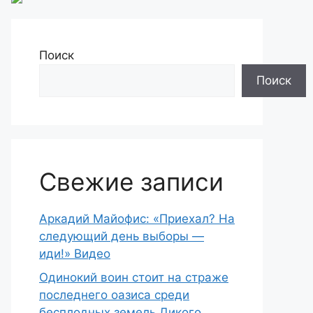
Поиск
Поиск
Свежие записи
Аркадий Майофис: «Приехал? На
следующий день выборы —
иди!» Видео
Одинокий воин стоит на страже
последнего оазиса среди
бесплодных земель Дикого