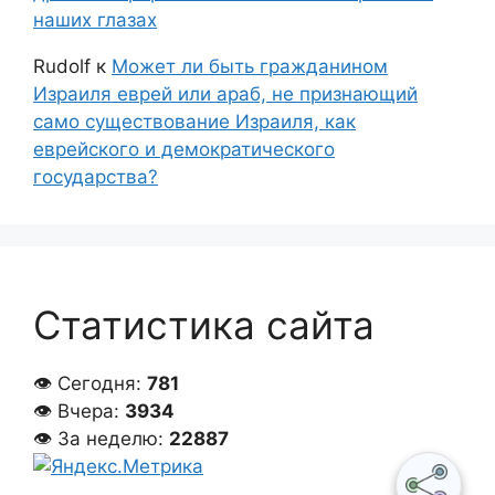
наших глазах
Rudolf
к
Может ли быть гражданином
Израиля еврей или араб, не признающий
само существование Израиля, как
еврейского и демократического
государства?
Статистика сайта
👁 Сегодня:
781
👁 Вчера:
3934
👁 За неделю:
22887