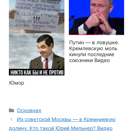
Путин — в ловушке.
Кремлевскую моль
кинули последние
союзники Видео
Юмор
Рубрики
Основная
Из советской Москвы — в Кремниевую
долину. Кто такой Юрий Мильнер? Видео