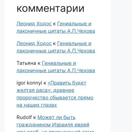
комментарии
Леонид Ходос
к
Гениальные и
лаконичные цитаты А.П.Чехова
Леонид Ходос
к
Гениальные и
лаконичные цитаты А.П.Чехова
Татьяна
к
Гениальные и
лаконичные цитаты А.П.Чехова
igor konnyi
к
«Править будет
желтая раса»: древнее
пророчество сбывается прямо
на наших глазах
Rudolf
к
Может ли быть
гражданином Израиля еврей