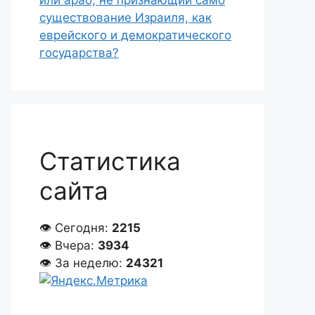
или араб, не признающий само
существование Израиля, как
еврейского и демократического
государства?
Статистика
сайта
👁 Сегодня:
2215
👁 Вчера:
3934
👁 За неделю:
24321