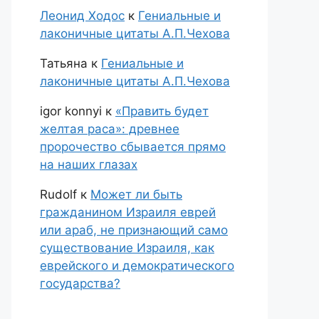
Леонид Ходос
к
Гениальные и
лаконичные цитаты А.П.Чехова
Татьяна
к
Гениальные и
лаконичные цитаты А.П.Чехова
igor konnyi
к
«Править будет
желтая раса»: древнее
пророчество сбывается прямо
на наших глазах
Rudolf
к
Может ли быть
гражданином Израиля еврей
или араб, не признающий само
существование Израиля, как
еврейского и демократического
государства?