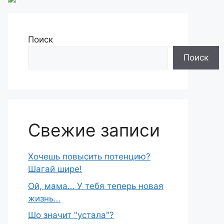
Поиск
Поиск
Свежие записи
Хочешь повысить потенцию?
Шагай шире!
Ой, мама… У тебя теперь новая
жизнь…
Шо знaчит "устaла"?