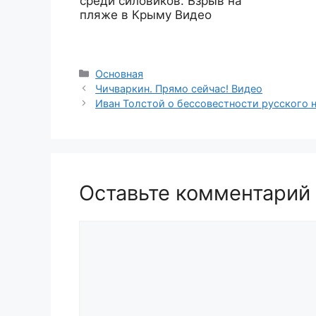
среди силовиков. Взрыв на
пляже в Крыму Видео
Рубрики
Основная
Чичваркин. Прямо сейчас! Видео
Иван Толстой о бессовестности русского 
Оставьте комментарий
Комментарий