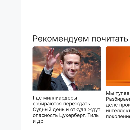
Рекомендуем почитать
Мы тупее
Где миллиардеры
Разбирае
собираются переждать
деле прои
Судный день и откуда ждут
интеллек
опасность Цукерберг, Тиль
поколени
и др