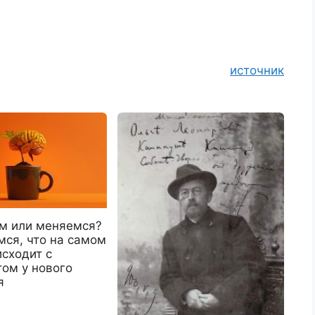
источник
м или меняемся?
мся, что на самом
сходит с
том у нового
я