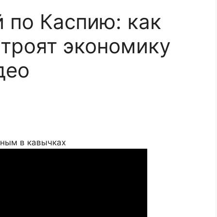
 по Каспию: как
строят экономику
део
иным в кавычках