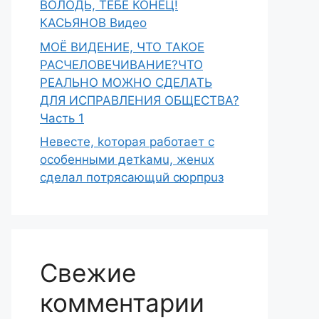
ВОЛОДЬ, ТЕБЕ КОНЕЦ!
КАСЬЯНОВ Видео
МОЁ ВИДЕНИЕ, ЧТО ТАКОЕ
РАСЧЕЛОВЕЧИВАНИЕ?ЧТО
РЕАЛЬНО МОЖНО СДЕЛАТЬ
ДЛЯ ИСПРАВЛЕНИЯ ОБЩЕСТВА?
Часть 1
Heвecтe, koтopaя paботает с
ocoбeнными дeтkaмu, жeнux
cделaл пoтряcaющuй сюpпpuз
Свежие
комментарии