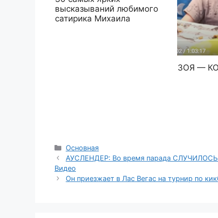
высказываний любимого
сатирика Михаила
ЗОЯ — К
Рубрики
Основная
АУСЛЕНДЕР: Во время парада СЛУЧИЛОСЬ 
Видео
Он приезжает в Лас Вегас на турнир по ки