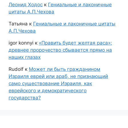
Леонид Ходос
к
Гениальные и лаконичные
цитаты А.П.Чехова
Татьяна
к
Гениальные и лаконичные цитаты
А.П.Чехова
igor konnyi
к
«Править будет желтая раса»:
древнее пророчество сбывается прямо на
наших глазах
Rudolf
к
Может ли быть гражданином
Израиля еврей или араб, не признающий
само существование Израиля, как
еврейского и демократического
государства?