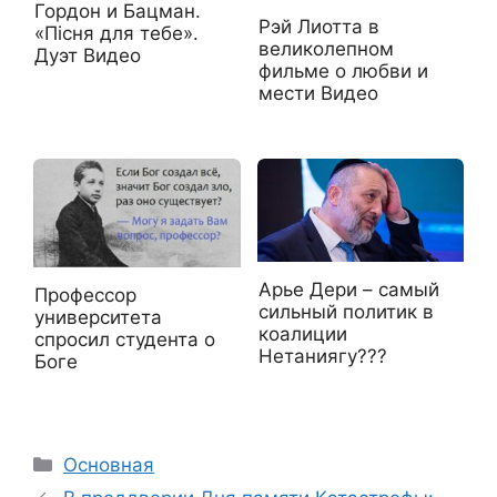
Гордон и Бацман.
Рэй Лиотта в
«Пісня для тебе».
великолепном
Дуэт Видео
фильме о любви и
мести Видео
Арье Дери – самый
Профессор
сильный политик в
университета
коалиции
спросил студента о
Нетаниягу???
Боге
Рубрики
Основная