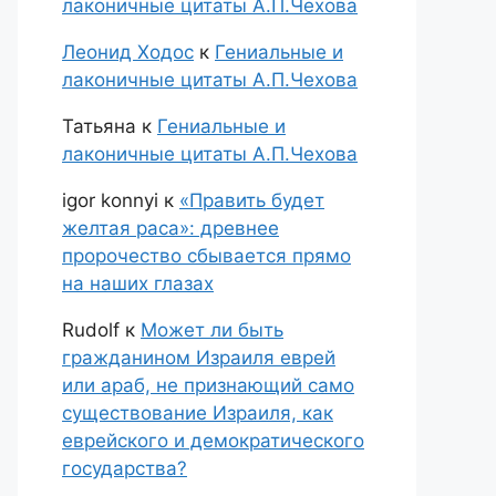
лаконичные цитаты А.П.Чехова
Леонид Ходос
к
Гениальные и
лаконичные цитаты А.П.Чехова
Татьяна
к
Гениальные и
лаконичные цитаты А.П.Чехова
igor konnyi
к
«Править будет
желтая раса»: древнее
пророчество сбывается прямо
на наших глазах
Rudolf
к
Может ли быть
гражданином Израиля еврей
или араб, не признающий само
существование Израиля, как
еврейского и демократического
государства?