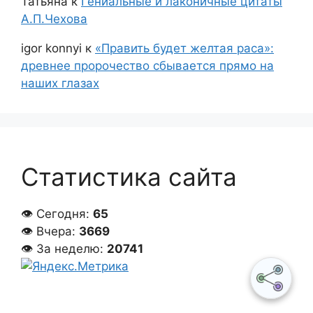
Татьяна
к
Гениальные и лаконичные цитаты
А.П.Чехова
igor konnyi
к
«Править будет желтая раса»:
древнее пророчество сбывается прямо на
наших глазах
Статистика сайта
👁 Сегодня:
65
👁 Вчера:
3669
👁 За неделю:
20741