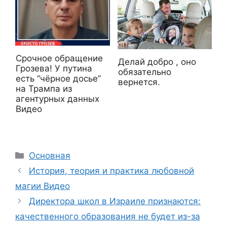
Срочное обращение
Делай добро , оно
Грозева! У путина
обязательно
есть “чёрное досье”
вернется.
на Трампа из
агентурных данных
Видео
Рубрики
Основная
История, теория и практика любовной
магии Видео
Директора школ в Израиле признаются:
качественного образования не будет из-за