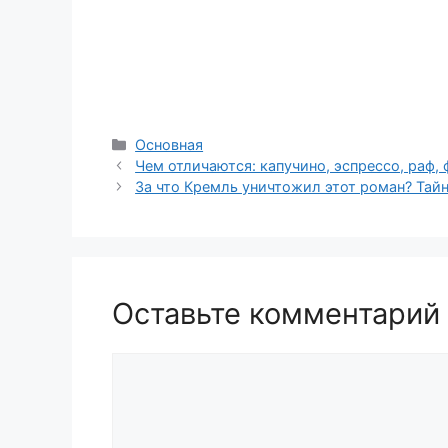
Рубрики
Основная
Чем отличаются: капучино, эспрессо, раф, ф
За что Кремль уничтожил этот роман? Тайн
Оставьте комментарий
Комментарий