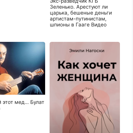
Экс-разведчик КГБ
Зеленько. Арестуют ли
царька, бешеные деньги
артистам-путинистам,
шпионы в Гааге Видео
й этот мед… Булат
а