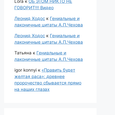
Lora
к
ОБ ЭТОМ НИКТО НЕ
ГОВОРИТ!!! Видео
Леонид Ходос
к
Гениальные и
лаконичные цитаты А.П.Чехова
Леонид Ходос
к
Гениальные и
лаконичные цитаты А.П.Чехова
Татьяна
к
Гениальные и
лаконичные цитаты А.П.Чехова
igor konnyi
к
«Править будет
желтая раса»: древнее
пророчество сбывается прямо
на наших глазах