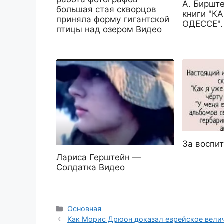
А. Бирште
большая стая скворцов
книги "К
приняла форму гигантской
ОДЕССЕ".
птицы над озером Видео
За воспи
Лариса Герштейн —
Солдатка Видео
Рубрики
Основная
Как Морис Дрюон доказал еврейское велич