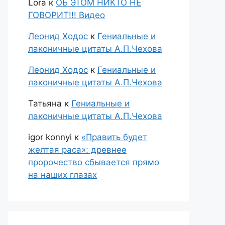
Lora
к
ОБ ЭТОМ НИКТО НЕ
ГОВОРИТ!!! Видео
Леонид Ходос
к
Гениальные и
лаконичные цитаты А.П.Чехова
Леонид Ходос
к
Гениальные и
лаконичные цитаты А.П.Чехова
Татьяна
к
Гениальные и
лаконичные цитаты А.П.Чехова
igor konnyi
к
«Править будет
желтая раса»: древнее
пророчество сбывается прямо
на наших глазах