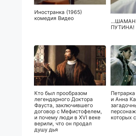
Иностранка (1965)
комедия Видео
…ШАМАНЫ
ПУТИНА! 
Кто был прообразом
Петрарка 
легендарного Доктора
и Анна Ка
Фауста, заключившего
загадочн
договор с Мефистофелем,
персонаж
и почему люди в XVI веке
которых с
верили, что он продал
душу дья