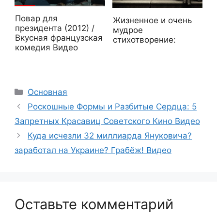
Повар для
Жизненное и очень
президента (2012) /
мудрое
Вкусная французская
стихотворение:
комедия Видео
Рубрики
Основная
Роскошные Формы и Разбитые Сердца: 5
Запретных Красавиц Советского Кино Видео
Куда исчезли 32 миллиарда Януковича?
заработал на Украине? Грабёж! Видео
Оставьте комментарий