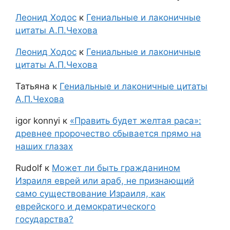
Леонид Ходос
к
Гениальные и лаконичные
цитаты А.П.Чехова
Леонид Ходос
к
Гениальные и лаконичные
цитаты А.П.Чехова
Татьяна
к
Гениальные и лаконичные цитаты
А.П.Чехова
igor konnyi
к
«Править будет желтая раса»:
древнее пророчество сбывается прямо на
наших глазах
Rudolf
к
Может ли быть гражданином
Израиля еврей или араб, не признающий
само существование Израиля, как
еврейского и демократического
государства?