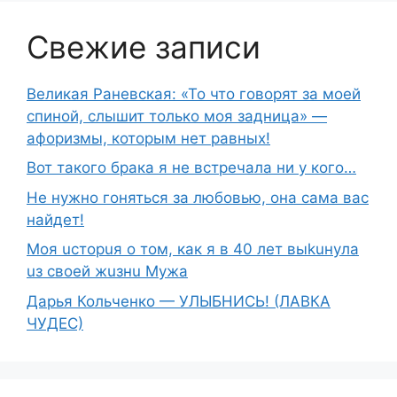
Свежие записи
Великая Раневская: «То что говорят за моей
спиной, слышит только моя задница» —
афоризмы, которым нет равных!
Вот такого брака я не встречала ни у кого…
Не нужно гоняться за любовью, она сама вас
найдет!
Moя ucтopuя о том, как я в 40 лет выkuнyлa
uз свoeй жuзнu Myжа
Дарья Кольченко — УЛЫБНИСЬ! (ЛАВКА
ЧУДЕС)