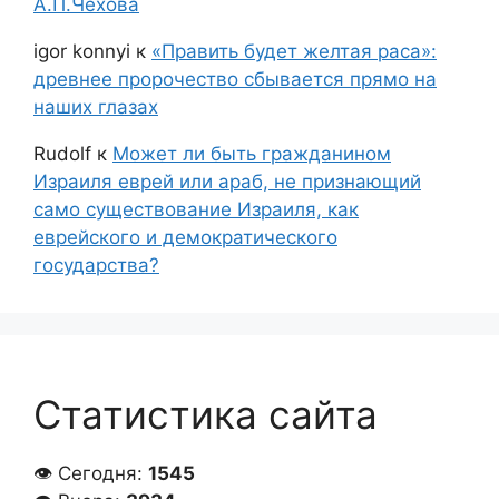
А.П.Чехова
igor konnyi
к
«Править будет желтая раса»:
древнее пророчество сбывается прямо на
наших глазах
Rudolf
к
Может ли быть гражданином
Израиля еврей или араб, не признающий
само существование Израиля, как
еврейского и демократического
государства?
Статистика сайта
👁 Сегодня:
1545