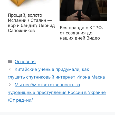
Прощай, золото
Испании / Сталин —
вор и бандит/ Леонид
Вся правда о КПРФ:
Сапожников
от создания до
наших дней Видео
Рубрики
Основная
Китайские ученые придумали, как
глушить спутниковый интернет Илона Маска
Мы несём ответственность за
чудовищные преступления России в Украине
/От ред-ии/