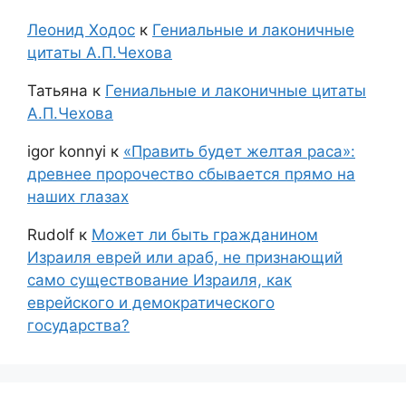
Леонид Ходос
к
Гениальные и лаконичные
цитаты А.П.Чехова
Татьяна
к
Гениальные и лаконичные цитаты
А.П.Чехова
igor konnyi
к
«Править будет желтая раса»:
древнее пророчество сбывается прямо на
наших глазах
Rudolf
к
Может ли быть гражданином
Израиля еврей или араб, не признающий
само существование Израиля, как
еврейского и демократического
государства?