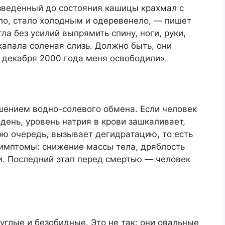
азведенный до состояния кашицы крахмал с
ло, стало холодным и одеревенело, — пишет
ла без усилий выпрямить спину, ноги, руки,
капала соленая слизь. Должно быть, они
2 декабря 2000 года меня освободили».
шением водно-солевого обмена. Если человек
день, уровень натрия в крови зашкаливает,
вою очередь, вызывает дегидратацию, то есть
имптомы: снижение массы тела, дряблость
и. Последний этап перед смертью — человек
углые и безобидные. Это не так: они овальные