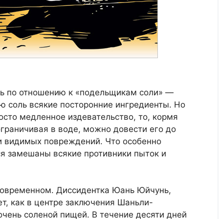
сь по отношению к «подельщикам соли» —
ю соль всякие посторонние ингредиенты. Но
росто медленное издевательство, то, кормя
граничивая в воде, можно довести его до
и видимых повреждений. Что особенно
ся замешаны всякие противники пыток и
 современном. Диссидентка Юань Юйчунь,
ет, как в центре заключения Шаньли-
чень соленой пищей. В течение десяти дней