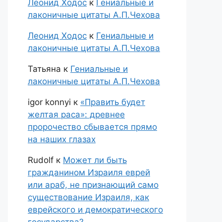
Леонид Ходос
к
Гениальные и
лаконичные цитаты А.П.Чехова
Леонид Ходос
к
Гениальные и
лаконичные цитаты А.П.Чехова
Татьяна
к
Гениальные и
лаконичные цитаты А.П.Чехова
igor konnyi
к
«Править будет
желтая раса»: древнее
пророчество сбывается прямо
на наших глазах
Rudolf
к
Может ли быть
гражданином Израиля еврей
или араб, не признающий само
существование Израиля, как
еврейского и демократического