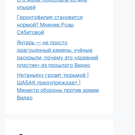
упырей
Геронтофилия становится
нормой? Мнение Розы
Сябитовой
Янтарь — не просто
драгоценный камень: учёные
раскрыли, почему это «древний
пластик» из прошлого Видео
Нетаньяху грозит тюрьмой |
ШАБАК предупреждает |
Министр обороны против армии
Видео