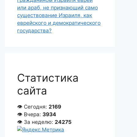
гражданином Израиля еврей
или араб, не признающий само
существование Израиля, как
еврейского и демократического
государства?
Статистика
сайта
👁 Сегодня:
2169
👁 Вчера:
3934
👁 За неделю:
24275