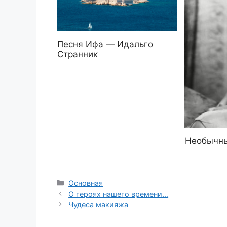
Песня Ифа — Идальго
Странник
Необычн
Рубрики
Основная
О героях нашего времени…
Чудеса макияжа