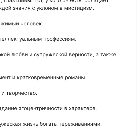
, глаз Шивы. Тот, у кого он есть, обладает
дой знания с уклоном в мистицизм.
ажимый человек.
нтеллектуальным профессиям.
окой любви и супружеской верности, а также
мент и кратковременные романы.
 и творчество.
дание эгоцентричности в характере.
ружеская жизнь богата переживаниями.