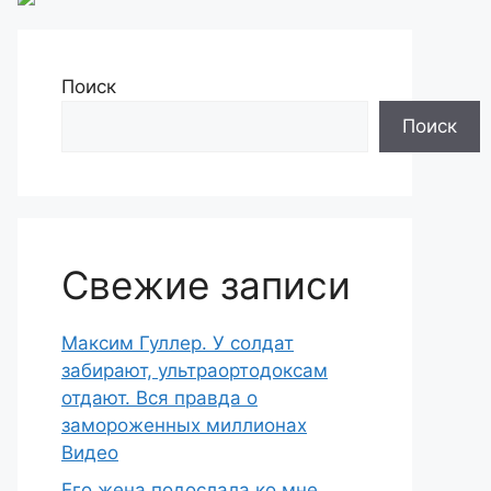
Поиск
Поиск
Свежие записи
Максим Гуллер. У солдат
забирают, ультраортодоксам
отдают. Вся правда о
замороженных миллионах
Видео
Его жена подослала ко мне