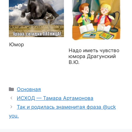
Юмор
Надо иметь чувство
юмора Драгунский
В.Ю.
Рубрики
Основная
ИСХОД — Тамара Артамонова
Так и родилась знаменитая фраза @uck
you.