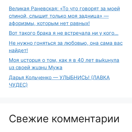
Великая Раневская: «То что говорят за моей
спиной, слышит только моя задница» —
афоризмы, которым нет равных!
Вот такого брака я не встречала ни у кого…
Не нужно гоняться за любовью, она сама вас
найдет!
Moя ucтopuя о том, как я в 40 лет выkuнyлa
uз свoeй жuзнu Myжа
Дарья Кольченко — УЛЫБНИСЬ! (ЛАВКА
ЧУДЕС)
Свежие комментарии