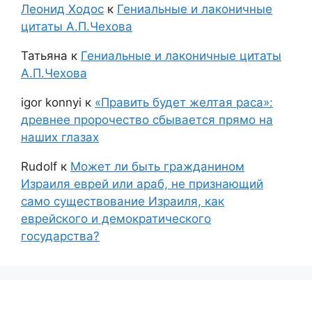
Леонид Ходос
к
Гениальные и лаконичные
цитаты А.П.Чехова
Татьяна
к
Гениальные и лаконичные цитаты
А.П.Чехова
igor konnyi
к
«Править будет желтая раса»:
древнее пророчество сбывается прямо на
наших глазах
Rudolf
к
Может ли быть гражданином
Израиля еврей или араб, не признающий
само существование Израиля, как
еврейского и демократического
государства?