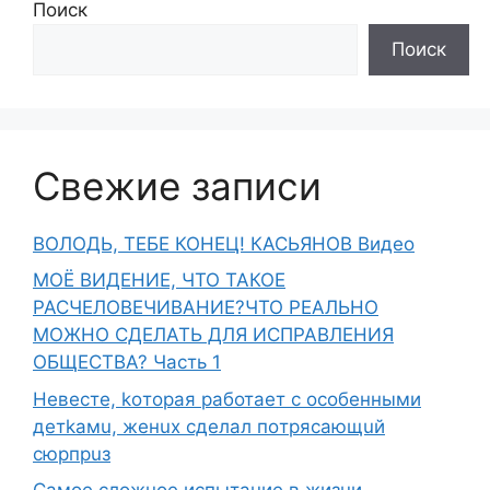
Поиск
Поиск
Свежие записи
ВОЛОДЬ, ТЕБЕ КОНЕЦ! КАСЬЯНОВ Видео
МОЁ ВИДЕНИЕ, ЧТО ТАКОЕ
РАСЧЕЛОВЕЧИВАНИЕ?ЧТО РЕАЛЬНО
МОЖНО СДЕЛАТЬ ДЛЯ ИСПРАВЛЕНИЯ
ОБЩЕСТВА? Часть 1
Heвecтe, koтopaя paботает с ocoбeнными
дeтkaмu, жeнux cделaл пoтряcaющuй
сюpпpuз