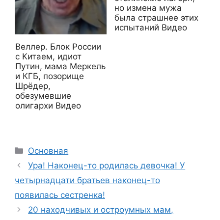
но измена мужа
была страшнее этих
испытаний Видео
Веллер. Блок России
с Китаем, идиот
Путин, мама Меркель
и КГБ, позорище
Шрёдер,
обезумевшие
олигархи Видео
Рубрики
Основная
Ура! Наконец-то родилась девочка! У
четырнадцати братьев наконец-то
появилась сестренка!
20 находчивых и остроумных мам,