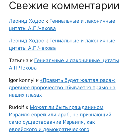
Свежие комментарии
Леонид Ходос
к
Гениальные и лаконичные
цитаты А.П.Чехова
Леонид Ходос
к
Гениальные и лаконичные
цитаты А.П.Чехова
Татьяна
к
Гениальные и лаконичные цитаты
А.П.Чехова
igor konnyi
к
«Править будет желтая раса»:
древнее пророчество сбывается прямо на
наших глазах
Rudolf
к
Может ли быть гражданином
Израиля еврей или араб, не признающий
само существование Израиля, как
еврейского и демократического