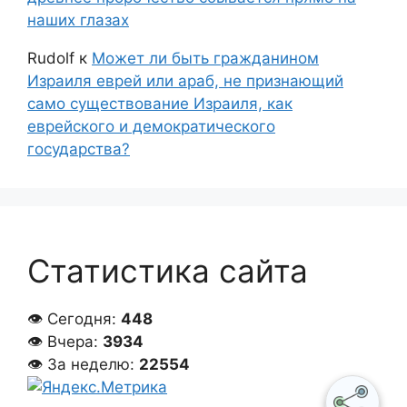
наших глазах
Rudolf
к
Может ли быть гражданином
Израиля еврей или араб, не признающий
само существование Израиля, как
еврейского и демократического
государства?
Статистика сайта
👁 Сегодня:
448
👁 Вчера:
3934
👁 За неделю:
22554