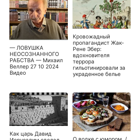
Кровожадный
пропагандист Жак-
— ЛОВУШКА
Рене Эбер:
НЕОСОЗНАННОГО
вдохновителя
РАБСТВА — Михаил
террора
Веллер 27 10 2024
гильотинировали за
Видео
украденное белье
Как царь Давид
О водке с юмором. /