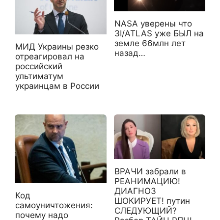
NASA уверены что
3I/ATLAS уже БЫЛ на
земле 66млн лет
МИД Украины резко
назад…
отреагировал на
российский
ультиматум
украинцам в России
ВРАЧИ забрали в
РЕАНИМАЦИЮ!
ДИАГНОЗ
Код
ШОКИРУЕТ! путин
самоуничтожения:
СЛЕДУЮЩИЙ?
почему надо