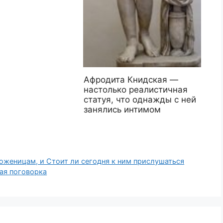
Афродита Книдская —
настолько реалистичная
статуя, что однажды с ней
занялись интимом
оженицам, и Стоит ли сегодня к ним прислушаться
кая поговорка