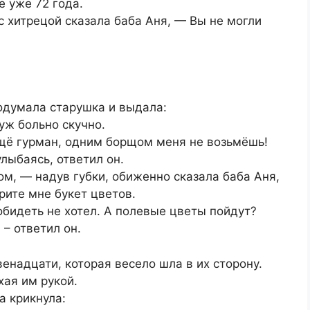
 уже 72 года.
с хитрецой сказала баба Аня, — Вы не могли
подумала старушка и выдала:
уж больно скучно.
ещё гурман, одним борщом меня не возьмёшь!
лыбаясь, ответил он.
м, — надув губки, обиженно сказала баба Аня,
рите мне букет цветов.
бидеть не хотел. А полевые цветы пойдут?
 – ответил он.
венадцати, которая весело шла в их сторону.
хая им рукой.
а крикнула: