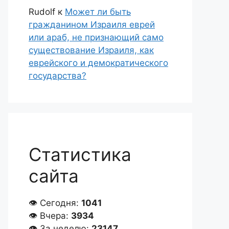
Rudolf
к
Может ли быть
гражданином Израиля еврей
или араб, не признающий само
существование Израиля, как
еврейского и демократического
государства?
Статистика
сайта
👁 Сегодня:
1041
👁 Вчера:
3934
👁 За неделю:
23147