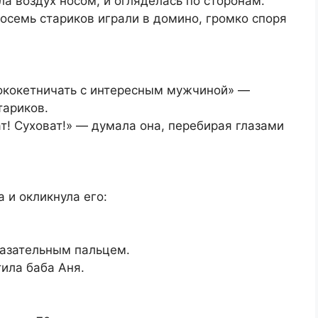
а воздух носом, и огляделась по сторонам.
осемь стариков играли в домино, громко споря
пококетничать с интересным мужчиной» —
тариков.
ат! Суховат!» — думала она, перебирая глазами
а и окликнула его:
указательным пальцем.
тила баба Аня.