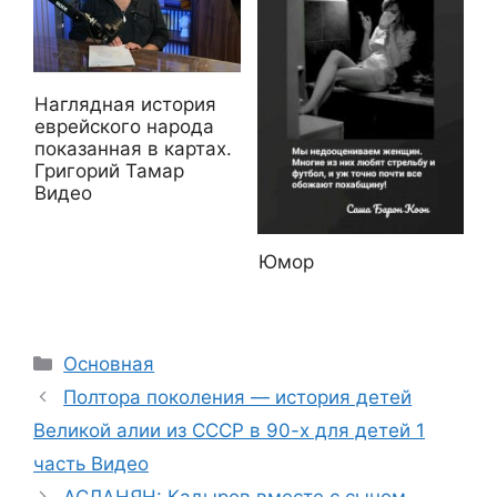
Наглядная история
еврейского народа
показанная в картах.
Григорий Тамар
Видео
Юмор
Рубрики
Основная
Полтора поколения — история детей
Великой алии из СССР в 90-х для детей 1
часть Видео