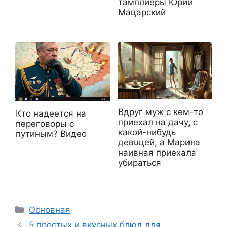
тамплиеры Юрий
Мацарский
Вдруг муж с кем-то
Кто надеется на
приехал на дачу, с
переговоры с
какой-нибудь
путиным? Видео
девuцей, а Марина
наивная приехала
убираться
Рубрики
Основная
5 простых и вкусных блюд для