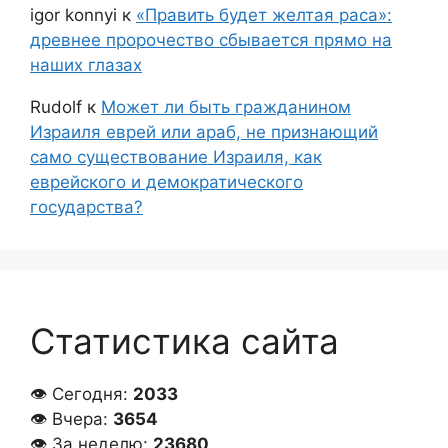
igor konnyi
к
«Править будет желтая раса»:
древнее пророчество сбывается прямо на
наших глазах
Rudolf
к
Может ли быть гражданином
Израиля еврей или араб, не признающий
само существование Израиля, как
еврейского и демократического
государства?
Статистика сайта
👁 Сегодня:
2033
👁 Вчера:
3654
👁 За неделю:
23680