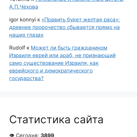
А.П.Чехова
igor konnyi
к
«Править будет желтая раса»:
древнее пророчество сбывается прямо на
наших глазах
Rudolf
к
Может ли быть гражданином
Израиля еврей или араб, не признающий
само существование Израиля, как
еврейского и демократического
государства?
Статистика сайта
👁 Сегодня:
3899